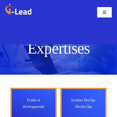
Passer
au
Toggle
Navigati
contenu
Accueil
Expertises
Services
Expertises
Carrière
Contact
Etudes et
Système DevOps
développement
DevSecOps
Blog