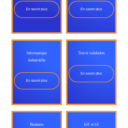
En savoir plus
En savoir plus
News
Informatique
Test et validation
industrielle
En savoir plus
En savoir plus
Business
IoT et IA