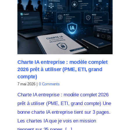
Charte IA entreprise : modèle complet
2026 prêt à utiliser (PME, ETI, grand
compte)
7 mai 2026
|
0 Comments
Charte IA entreprise : modèle complet 2026
prêt à utiliser (PME, ETI, grand compte) Une
bonne charte IA entreprise tient sur 3 pages.
Les chartes IA que je vois en mission
tiennent sur 35 pages. [...]