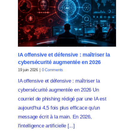
IA offensive et défensive : maîtriser la
cybersécurité augmentée en 2026
19 juin 2026
|
0 Comments
IA offensive et défensive : maîtriser la
cybersécurité augmentée en 2026 Un
courriel de phishing rédigé par une IA est
aujourd'hui 4,5 fois plus efficace qu'un
message écrit à la main. En 2026,
l'intelligence artificielle [...]