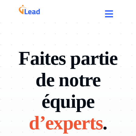
Passer
au
Toggle
contenu
Navigat
Accueil
Faites partie
Services
de notre
Expertises
Carrière
équipe
Contact
d’experts
.
Blog